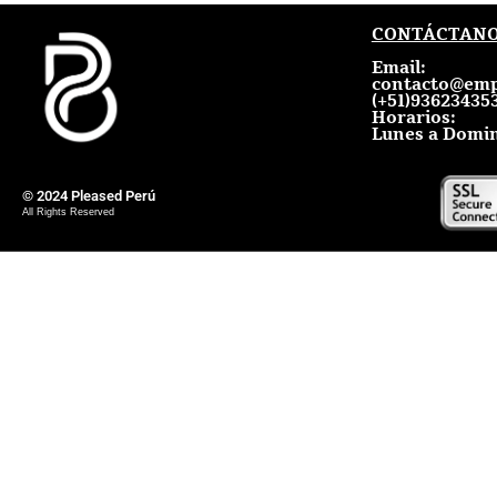
CONTÁCTAN
Email:
contacto@emp
(+51)936234353
Horarios:
Lunes a Domin
© 2024 Pleased Perú
All Rights Reserved