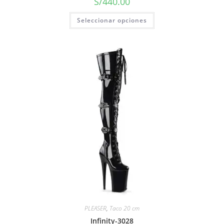
S/
440.00
Seleccionar opciones
PLEASER
,
Taco 20 cm
Infinity-3028