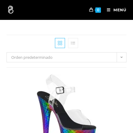
MENÚ
0
Orden predeterminado