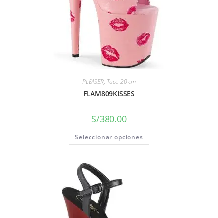
PLEASER
,
Taco 20 cm
FLAM809KISSES
S/
380.00
Seleccionar opciones