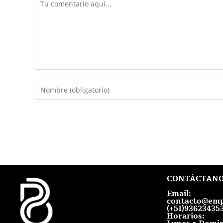
CONTÁCTAN
Email:
contacto@emp
(+51)936234353
Horarios: