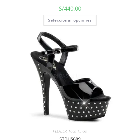
S/
440.00
Seleccionar opciones
PLEASER
,
Taco 15 cm
STDUS609