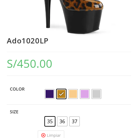
Ado1020LP
S/
450.00
COLOR
SIZE
35
36
37
Limpiar