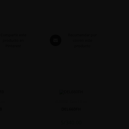
Compartir este
Recomendar por
producto en
correo este
Pinterest
producto
 cm
PLEASER
,
Taco 15 cm
B
DEL660FH
S/
340.00