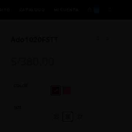
RITO
CATÁLOGO
MI CUENTA
0
Ado1020FSTT
S/
380.00
COLOR
SIZE
35
36
37