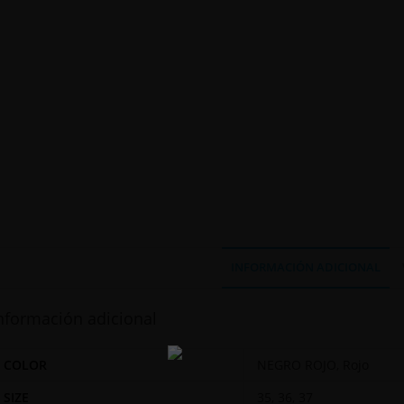
INFORMACIÓN ADICIONAL
nformación adicional
COLOR
NEGRO ROJO
,
Rojo
SIZE
35
,
36
,
37