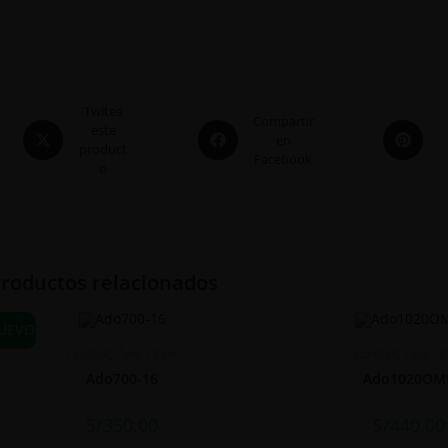
Twitea
Compartir
este
en
product
Facebook
o
roductos relacionados
UEVO
PLEASER
,
Taco 18 cm
PLEASER
,
Taco 18
Ado700-16
Ado1020OM
S/
350.00
S/
440.00