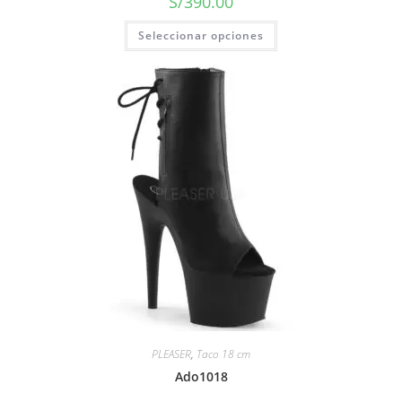
S/
390.00
Seleccionar opciones
PLEASER
,
Taco 18 cm
Ado1018