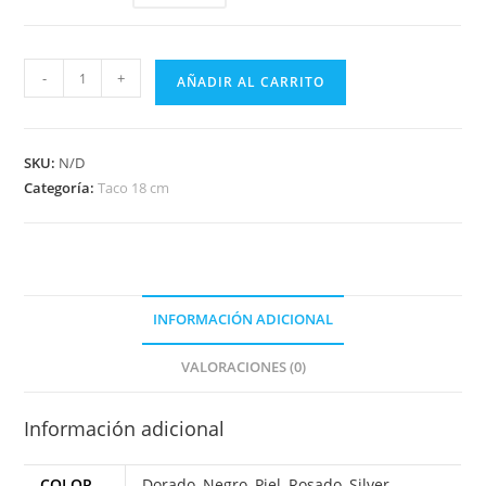
-
+
AÑADIR AL CARRITO
SKU:
N/D
Categoría:
Taco 18 cm
INFORMACIÓN ADICIONAL
VALORACIONES (0)
Información adicional
COLOR
Dorado
,
Negro
,
Piel
,
Rosado
,
Silver