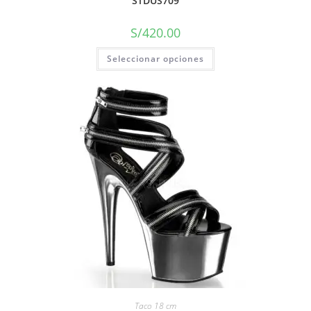
STDUS709
S/
420.00
Seleccionar opciones
Taco 18 cm