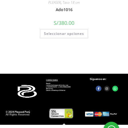
PLEASER
,
Taco 18 cm
Ado1016
S/
380.00
Seleccionar opciones
Síguenos en:
CONTÁCTANOS
Email:
contacto@emperatrizvip.com
(+51)936234353 - (+593) 981822496
Horarios:
Lunes a Domingo 24 horas
© 2024 Pleased Perú
All Rights Reserved