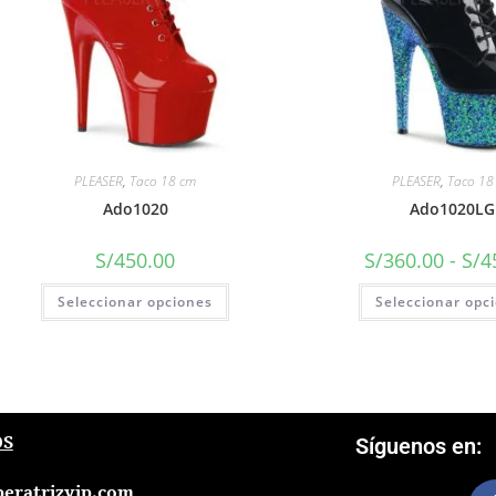
PLEASER
,
Taco 18 cm
PLEASER
,
Taco 18
Ado1020
Ado1020LG
S/
450.00
S/
360.00
-
S/
4
Seleccionar opciones
Seleccionar opc
OS
Síguenos en:
eratrizvip.com