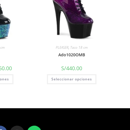
 cm
PLEASER
,
Taco 18 cm
Ado1020OMB
50.00
S/
440.00
iones
Seleccionar opciones