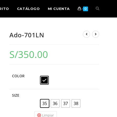
RITO
CATÁLOGO
MI CUENTA
0
Ado-701LN
S/
350.00
COLOR
SIZE
35
36
37
38
Limpiar