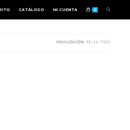
RITO
CATÁLOGO
MI CUENTA
0
VISUALIZACIÓN:
12
24
TODO