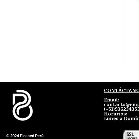
CONTÁCTAN
Email:
contacto@emp
(+51)936234353
Horarios:
Lunes a Domin
© 2024 Pleased Perú