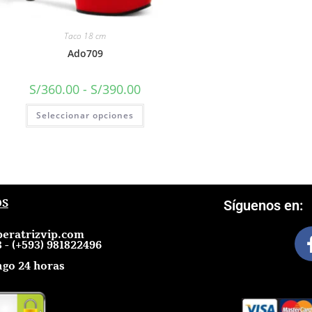
Taco 18 cm
Ado709
S/
360.00
-
S/
390.00
Seleccionar opciones
OS
Síguenos en:
eratrizvip.com
 - (+593) 981822496
go 24 horas