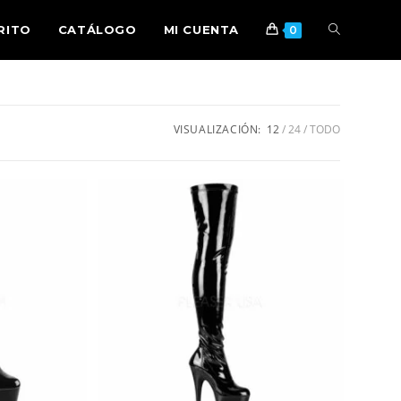
RITO
CATÁLOGO
MI CUENTA
0
VISUALIZACIÓN:
12
24
TODO