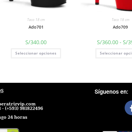
Taco 18 cm
Taco 18 cm
Ado701
Ado709
S/
340.00
S/
360.00
-
S/
3
Seleccionar opciones
Seleccionar opc
OS
Síguenos en:
eratrizvip.com
 - (+593) 981822496
go 24 horas