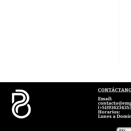
CONTÁCTAN
Email:
contacto@emp
(+51)936234353
Horarios:
Lunes a Domin