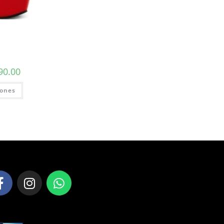
90.00
iones