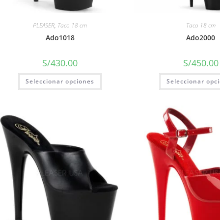
PLEASER
,
Taco 18 cm
Taco 18 cm
Ado1018
Ado2000
S/
430.00
S/
450.00
Seleccionar opciones
Seleccionar opc